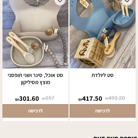
סט ליולדת
סט אוכל, סינר ושני תופסני
מוצץ מסיליקון
301.60
417.50
357
493.20
₪
₪
₪
₪
לרכישה
לרכישה