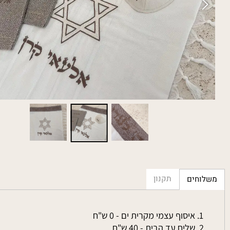
תקנון
חים