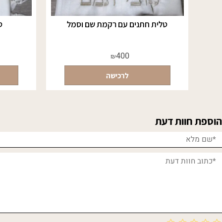
טלית חתנים עם רקמת שם וסמל
טלית 100% צמר רחלים
400
₪
לרכישה
חוות דעת