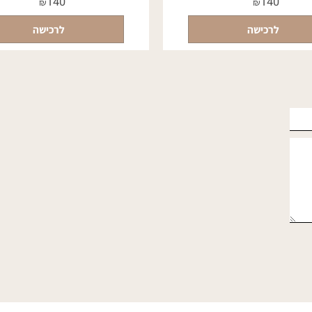
חור מט עם הבלטה
בית מזוזה בעיצוב אישי בצבעים לבן
מראה
140
140
₪
₪
לרכישה
לרכישה