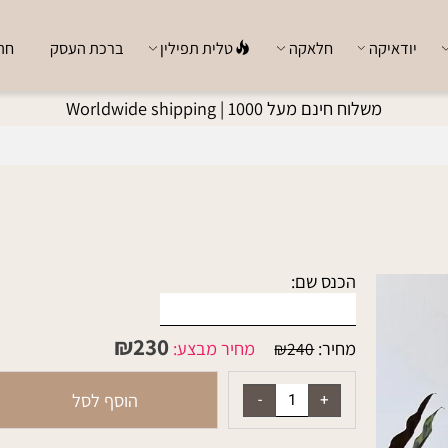
ודאיקה
חלאקה
טלית תפילין
ברכת העסק
חתן כ
משלוח חינם מעל 1000 |
Worldwide shipping
הכנס שם:
₪
230
מחיר:
מחיר מבצע:
₪
240
הוסף לסל